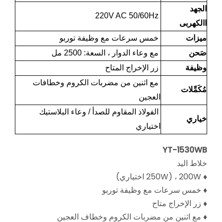
الجهد
220V AC 50/60Hz
االكهربى
ميزات
خمس سرعات مع وظيفة توربو
صَحن
مع وعاء الدوار ، السعة: 2500 مل
وظيفة
زر الإخراج المتاح
مع اثنين من مضربات الكروم وخطافات
مُكَمِّلات
العجين
الفولاذ المقاوم للصدأ / وعاء البلاستيك
خياري
اختياري
YT-1530WB
خلاط اليد
♦ 200W ، (250W اختياري)
♦ خمس سرعات مع وظيفة توربو
♦ زر الإخراج متاح
♦ مع اثنين من مضربات الكروم وخطاف العجين