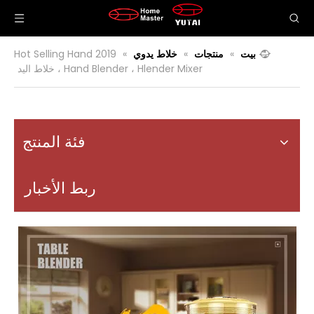
بيت
»
منتجات
»
خلاط يدوي
»
2019 Hot Selling Hand
Hand Blender ، Hlender Mixer ، خلاط اليد
فئة المنتج
ربط الأخبار