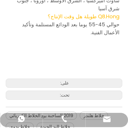
ساوث أميركسيا ، الشرق الأوسط ، أوروبا ، جنوب
شرق آسيا
Q8.Hong طويلة هل وقت الإنتاج؟
حوالي 45-55 يوما بعد الودائع المستلمة وتأكيد
الأعمال الفنية.
2019 الساخنة بيع الخلاط الكهربائي
خلاط اليد الكهربائية
خلاط hlender
على:
تحت:
خلاط هلندر
2019 الساخنة بيع الخلاط الكهربائي
katy@jmhomemaster.com
+86-750-3318790
WhatsApp
خلاط اليد الجيدة
خلاط يدوي