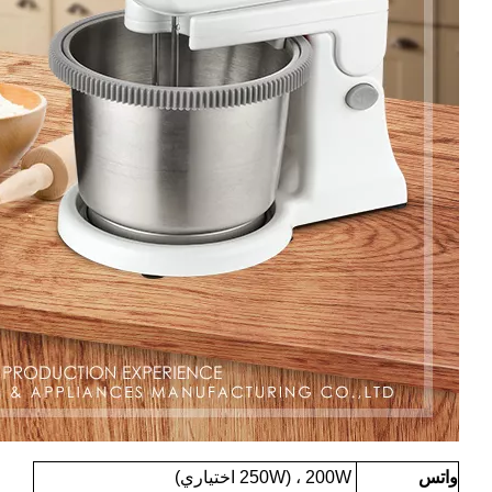
واتس
200W ، (250W اختياري)