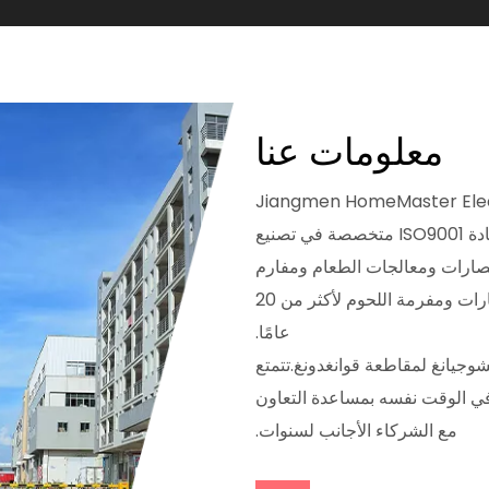
معلومات عنا
Jiangmen HomeMaster Electr
Company Limited هي شركة مصنعة حاصلة على شهادة ISO9001 متخصصة في تصنيع
لعصارات ومعالجات الطعام ومفارم
الطعام والخلاطات اليدوية والخلاطات اليدوية والعصارات ومفرمة اللحوم لأكثر من 20
عامًا.
جيانغ لمقاطعة قوانغدونغ.تتمتع
نقل، وفي الوقت نفسه بمساعدة التعاون
مع الشركاء الأجانب لسنوات.