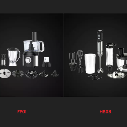
FP01
HB08