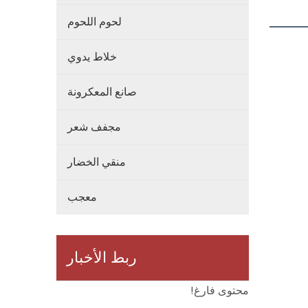
لحوم اللحوم
خلاط يدوي
صانع المعكرونة
مجفف شعر
منقي الخضار
معجب
ربط الأخبار
محتوى فارغ!