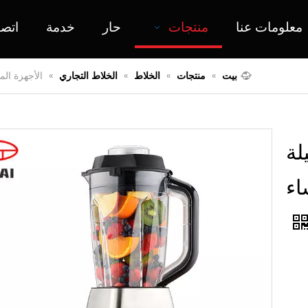
معلومات عنا
منتجات
حار
خدمة
اتص
بيت
»
منتجات
»
الخلاط
»
الخلاط التجاري
»
الأجهزة المنزلية الت
لة
لحساء