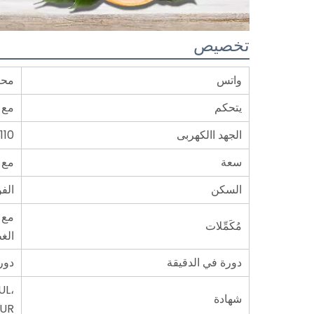
تخصيص
واتس
محرك
يتحكم
مع 
الجهد االكهربى
110 فولت/220 ~ 50/60 هرتز
سعة
مع وعا
السكن
الفو
مع 
مُكَمِّلات
الغ
دورة في الدقيقة
دورة 
UL،
شهادة
UR