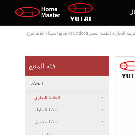
ال
جارية الثقيلة عصير licuadora صانع الحساء خلاط فراغ
فئة المنتج
الخلاط
الخلاط التجاري
خلاط الطاولة
خلاط محمول